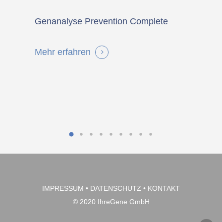
Genanalyse Prevention Complete
Preven
Mehr erfahren
Mehr e
IMPRESSUM
•
DATENSCHUTZ
•
KONTAKT
© 2020 IhreGene GmbH