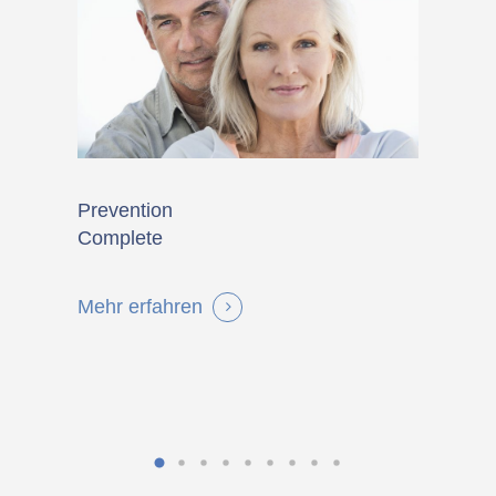
Prevention
Preven
Complete
Mehr e
Mehr erfahren