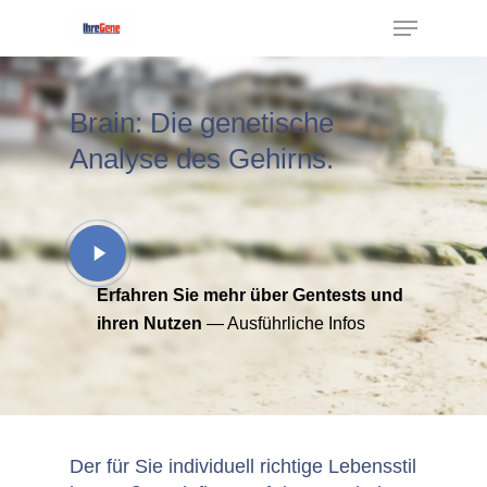
Brain: Die genetische
Hit enter to search or ESC to close
Analyse des Gehirns.
Erfahren Sie mehr über Gentests und
ihren Nutzen
— Ausführliche Infos
Der für Sie individuell richtige Lebensstil